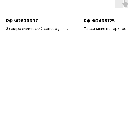
РФ №2630697
РФ №2468125
Электрохимический сенсор для
Пассивация поверхности м
мониторинга воздуха на
для защиты от атмосферно
содержание токсичных веществ
коррозии