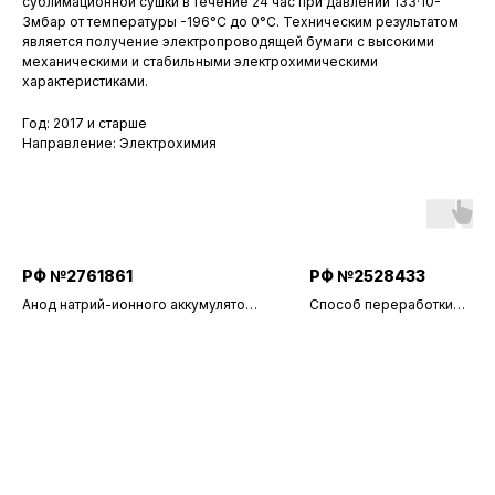
сублимационной сушки в течение 24 час при давлении 133·10-
3мбар от температуры -196°С до 0°С. Техническим результатом
является получение электропроводящей бумаги с высокими
механическими и стабильными электрохимическими
характеристиками.
Год: 2017 и старше
Направление: Электрохимия
РФ №2761861
РФ №2528433
Анод натрий-ионного аккумулятора
Способ переработки
и способ его изготовления
маслосодержащих жидких
радиоактивных отходов