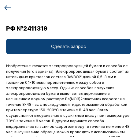
РФ №2411319
Сделать запрос
Изобретение касается электропроводящей бумаги и способа ее
получения (его варианта). Электропроводящая бумага состоит из
нитевидных кристаллов состава BaV8O21длиной 0,5-3 мм и
толщиной 0,1-10 мкм, переплетенных между собой в
электропроводящую массу. Один из способов получения
электропроводящей бумаги включает выдерживание в
насыщенном водном растворе Ва(NO3)2пластинок ксерогеля в
течение 8-48 час с последующей гидротермальной обработкой
при температуре 150-200°С в течение 8-48 час. Затем
осуществляют высушивание в сушильном шкафу при температуре
70°С в течение 8 часов. В другом варианте способа
выдерживание пластинок ксерогеля ведут в течение не менее 48
час, высушивание образца можно проводить с использованием