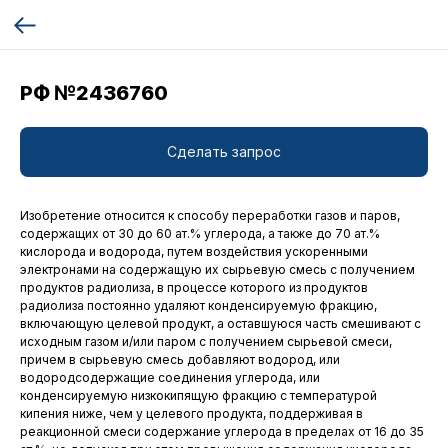
РФ №2436760
Сделать запрос
Изобретение относится к способу переработки газов и паров,
содержащих от 30 до 60 ат.% углерода, а также до 70 ат.%
кислорода и водорода, путем воздействия ускоренными
электронами на содержащую их сырьевую смесь с получением
продуктов радиолиза, в процессе которого из продуктов
радиолиза постоянно удаляют конденсируемую фракцию,
включающую целевой продукт, а оставшуюся часть смешивают с
исходным газом и/или паром с получением сырьевой смеси,
причем в сырьевую смесь добавляют водород, или
водородсодержащие соединения углерода, или
конденсируемую низкокипящую фракцию с температурой
кипения ниже, чем у целевого продукта, поддерживая в
реакционной смеси содержание углерода в пределах от 16 до 35