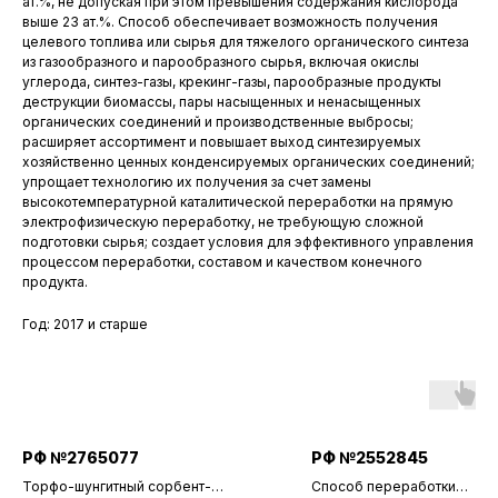
ат.%, не допуская при этом превышения содержания кислорода
выше 23 ат.%. Способ обеспечивает возможность получения
целевого топлива или сырья для тяжелого органического синтеза
из газообразного и парообразного сырья, включая окислы
углерода, синтез-газы, крекинг-газы, парообразные продукты
деструкции биомассы, пары насыщенных и ненасыщенных
органических соединений и производственные выбросы;
расширяет ассортимент и повышает выход синтезируемых
хозяйственно ценных конденсируемых органических соединений;
упрощает технологию их получения за счет замены
высокотемпературной каталитической переработки на прямую
электрофизическую переработку, не требующую сложной
подготовки сырья; создает условия для эффективного управления
процессом переработки, составом и качеством конечного
продукта.
Год: 2017 и старше
РФ №2765077
РФ №2552845
Торфо-шунгитный сорбент-
Способ переработки